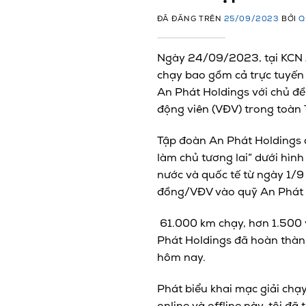
ĐÃ ĐĂNG TRÊN
25/09/2023
BỞI
Q
Ngày 24/09/2023, tại KCN An P
chạy bao gồm cả trực tuyến (
An Phát Holdings với chủ đề 
động viên (VĐV) trong toàn 
Tập đoàn An Phát Holdings đ
làm chủ tương lai” dưới hình
nước và quốc tế từ ngày 1/
đồng/VĐV vào quỹ An Phát (
61.000 km chạy, hơn 1.500 
Phát Holdings đã hoàn thành
hôm nay.
Phát biểu khai mạc giải chạ