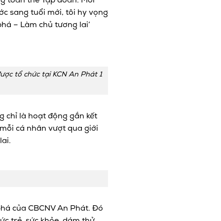
ong toàn thể Tập đoàn.
Mỗi
ớc sang tuổi mới, tôi hy vọng
há – Làm chủ tương lai’
được tổ chức tại KCN An Phát 1
g chỉ là hoạt động gắn kết
mỗi cá nhân vượt qua giới
ai.
 phá của CBCNV An Phát. Đó