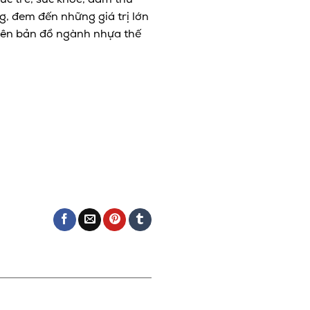
ức trẻ, sức khỏe, dám thử
g, đem đến những giá trị lớn
trên bản đồ ngành nhựa thế