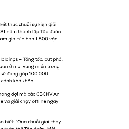
kết thúc chuỗi sự kiện giải
ệm 21 năm thành lập Tập đoàn
tham gia của hơn 1.500 vận
oldings – Tăng tốc, bứt phá,
 đoàn ở mọi vùng miền trong
n sẽ đóng góp 100.000
 cảnh khó khăn.
i mong đợi mà các CBCNV An
 và giải chạy offline ngày
 biết: “Qua chuỗi giải chạy