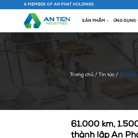
Chuyển
A MEMBER OF AN PHAT HOLDINGS
đến
nội
SẢN PHẨM
ỨNG DỤNG
dung
Trang chủ
/
Tin tức
/
61.000 
61.000 km, 1.500
thành lập An Ph