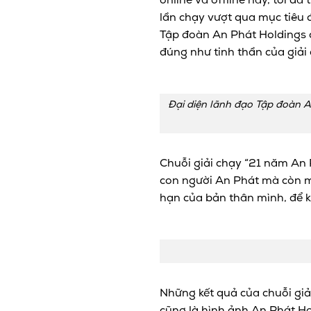
online và offline này, tôi đ
lần chạy vượt qua mục tiêu đ
Tập đoàn An Phát Holdings c
đúng như tinh thần của giải
Đại diện lãnh đạo Tập đoàn An
Chuỗi giải chạy “21 năm An P
con người An Phát mà còn m
hạn của bản thân mình, để 
Những kết quả của chuỗi gi