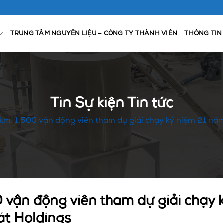
TRUNG TÂM NGUYÊN LIỆU – CÔNG TY THÀNH VIÊN
THÔNG TIN
Tin Sự kiện Tin tức
km, 1.500 vận động viên tham dự giải chạy kỷ niệm 21 nă
 vận động viên tham dự giải chạy 
át Holdings