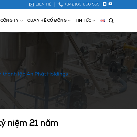
LIÊN HỆ
+842163 856 555
 CÔNG TY
QUAN HỆ CỔ ĐÔNG
TIN TỨC
m thành lập An Phát Holdings
kỷ niệm 21 năm