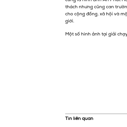
cũng là hình ảnh An Phát Hol
thách nhưng cũng can trường
cho cộng đồng, xã hội và m
giới.
Một số hình ảnh tại giải chạy
Tin liên quan