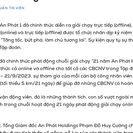
UẢN TRỊ VIÊN
hát 1 đã chính thức diễn ra giải chạy trực tiếp (offline), 
online) và trực tiếp (offline) được tổ chức nhân dịp kỷ ni
“Tăng tốc, bứt phá, làm chủ tương lai”. Sự kiện quy tụ sự 
Tập đoàn.
ã chính thức phát động chuỗi giải chạy “21 năm An Phát H
 thức cả online và offline cho tất cả các CBCNV trong Tập
9 – 21/9/2023, sự tham gia của mỗi cán bộ công nhân viê
tối thiểu 5 km/21 ngày) để giúp đỡ những CBCNV có hoàn
vận động viên, đó là những thành tích, con số vượt ngoà
 trong chuỗi hoạt động 21 ngày phát động giải chạy online
y, Tổng Giám đốc An Phát Holdings Phạm Đỗ Huy Cường cho