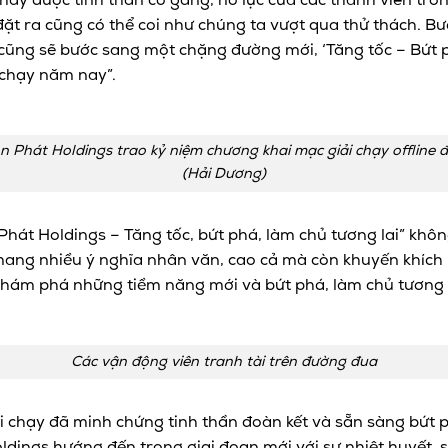
ã thấy được tinh thần cố gắng, nỗ lực của các thành viên tr
ặt ra cũng có thể coi như chúng ta vượt qua thử thách. Bư
ũng sẽ bước sang một chặng đường mới, ‘Tăng tốc – Bứt p
 chạy năm nay”.
 Phát Holdings trao kỷ niệm chương khai mạc giải chạy offline 
(Hải Dương)
hát Holdings – Tăng tốc, bứt phá, làm chủ tương lai” khôn
ang nhiều ý nghĩa nhân văn, cao cả mà còn khuyến khích 
khám phá những tiềm năng mới và bứt phá, làm chủ tương l
Các vận động viên tranh tài trên đường đua
ải chạy đã minh chứng tinh thần đoàn kết và sẵn sàng bứt