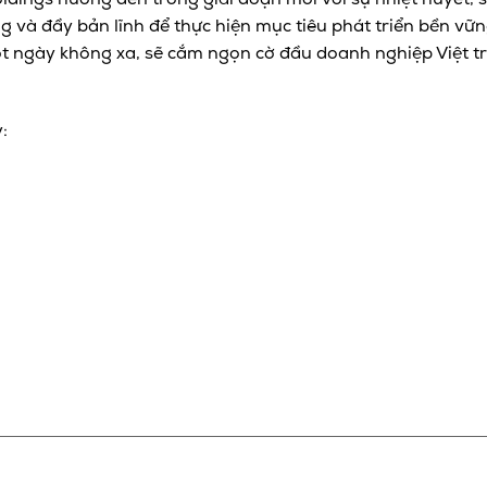
dings hướng đến trong giai đoạn mới với sự nhiệt huyết, s
 và đầy bản lĩnh để thực hiện mục tiêu phát triển bền vữn
ột ngày không xa, sẽ cắm ngọn cờ đầu doanh nghiệp Việt 
: