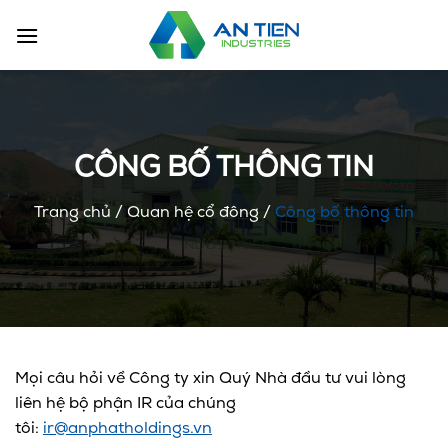
Chuyển
đến
nội
dung
CÔNG BỐ THÔNG TIN
Trang chủ
/
Quan hệ cổ đông
/
Công bố thông tin
Mọi câu hỏi về Công ty xin Quý Nhà đầu tư vui lòng
liên hệ bộ phận IR của chúng
tôi:
ir@anphatholdings.vn