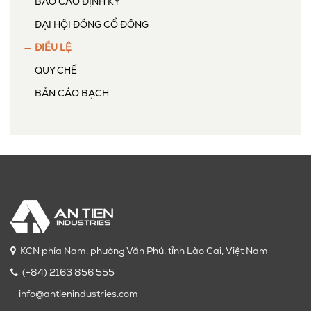
BÁO CÁO ĐỊNH KỲ
ĐẠI HỘI ĐỒNG CỔ ĐÔNG
ĐIỀU LỆ
QUY CHẾ
BẢN CÁO BẠCH
KCN phía Nam, phường Văn Phú, tỉnh Lào Cai, Việt Nam
(+84) 2163 856 555
info@antienindustries.com