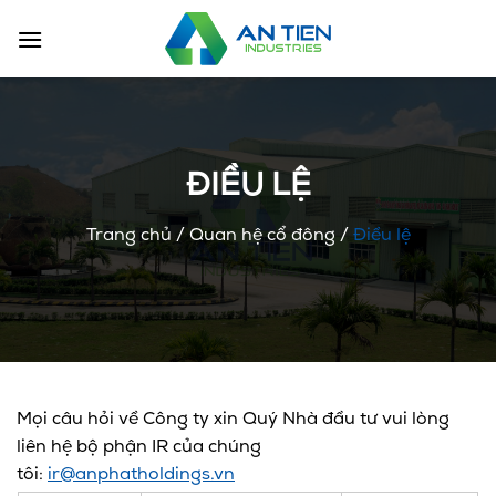
Chuyển
đến
nội
dung
ĐIỀU LỆ
Trang chủ
/
Quan hệ cổ đông
/
Điều lệ
Mọi câu hỏi về Công ty xin Quý Nhà đầu tư vui lòng
liên hệ bộ phận IR của chúng
tôi:
ir@anphatholdings.vn