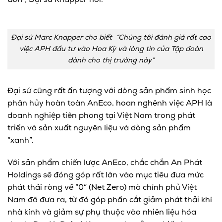
đón”,
Đại sứ Knapper nói.
Đại sứ Marc Knapper cho biết “Chúng tôi đánh giá rất cao
việc APH đầu tư vào Hoa Kỳ và lòng tin của Tập đoàn
dành cho thị trường này”
Đại sứ cũng rất ấn tượng với dòng sản phẩm sinh học
phân hủy hoàn toàn AnEco, hoan nghênh việc APH là
doanh nghiệp tiên phong tại Việt Nam trong phát
triển và sản xuất nguyên liệu và dòng sản phẩm
“xanh”.
Với sản phẩm chiến lược AnEco, chắc chắn An Phát
Holdings sẽ đóng góp rất lớn vào mục tiêu đưa mức
phát thải ròng về “0” (Net Zero) mà chính phủ Việt
Nam đã đưa ra, từ đó góp phần cắt giảm phát thải khí
nhà kính và giảm sự phụ thuộc vào nhiên liệu hóa