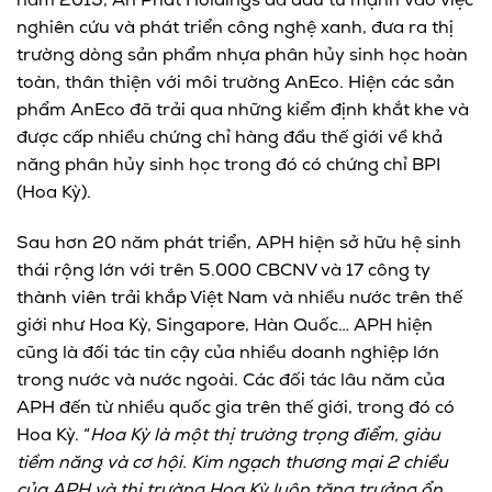
năm 2015, An Phát Holdings đã đầu tư mạnh vào việc
nghiên cứu và phát triển công nghệ xanh, đưa ra thị
trường dòng sản phẩm nhựa phân hủy sinh học hoàn
toàn, thân thiện với môi trường AnEco. Hiện các sản
phẩm AnEco đã trải qua những kiểm định khắt khe và
được cấp nhiều chứng chỉ hàng đầu thế giới về khả
năng phân hủy sinh học trong đó có chứng chỉ BPI
(Hoa Kỳ).
Sau hơn 20 năm phát triển, APH hiện sở hữu hệ sinh
thái rộng lớn với trên 5.000 CBCNV và 17 công ty
thành viên trải khắp Việt Nam và nhiều nước trên thế
giới như Hoa Kỳ, Singapore, Hàn Quốc… APH hiện
cũng là đối tác tin cậy của nhiều doanh nghiệp lớn
trong nước và nước ngoài. Các đối tác lâu năm của
APH đến từ nhiều quốc gia trên thế giới, trong đó có
Hoa Kỳ. “
Hoa Kỳ là một thị trường trọng điểm, giàu
tiềm năng và cơ hội. Kim ngạch thương mại 2 chiều
của APH và thị trường Hoa Kỳ luôn tăng trưởng ổn