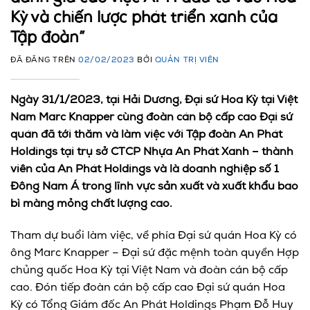
Kỳ và chiến lược phát triển xanh của
Tập đoàn”
ĐÃ ĐĂNG TRÊN
02/02/2023
BỞI
QUẢN TRỊ VIÊN
Ngày 31/1/2023, tại Hải Dương, Đại sứ Hoa Kỳ tại Việt
Nam Marc Knapper
cùng đoàn cán bộ cấp cao Đại sứ
quán đã tới thăm và làm việc với Tập đoàn An Phát
Holdings tại trụ sở CTCP Nhựa An Phát Xanh – thành
viên của An Phát Holdings và là doanh nghiệp số 1
Đông Nam Á trong lĩnh vực sản xuất và xuất khẩu bao
bì màng mỏng chất lượng cao.
Tham dự buổi làm việc, về phía Đại sứ quán Hoa Kỳ có
ông Marc Knapper – Đại sứ đặc mệnh toàn quyền Hợp
chủng quốc Hoa Kỳ tại Việt Nam và đoàn cán bộ cấp
cao. Đón tiếp đoàn cán bộ cấp cao Đại sứ quán Hoa
Kỳ có Tổng Giám đốc An Phát Holdings Phạm Đỗ Huy