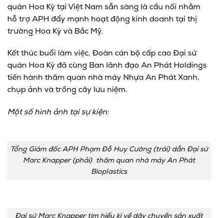
quán Hoa Kỳ tại Việt
Nam sẵn sàng là cầu nối nhằm
hỗ trợ APH đẩy mạnh hoạt động kinh doanh tại thị
trường Hoa Kỳ và Bắc Mỹ.
Kết thúc buổi làm việc, Đoàn cán bộ cấp cao Đại sứ
quán Hoa Kỳ đã cùng Ban lãnh đạo An Phát Holdings
tiến hành thăm quan nhà máy Nhựa An Phát Xanh,
chụp ảnh và trồng cây lưu niệm.
Một số hình ảnh tại sự kiện:
Tổng Giám đốc APH Phạm Đỗ Huy Cường (trái) dẫn Đại sứ
Marc Knapper (phải) thăm quan nhà máy An Phát
Bioplastics
Đại sứ Marc Knapper tìm hiểu kĩ về dây chuyền sản xuất