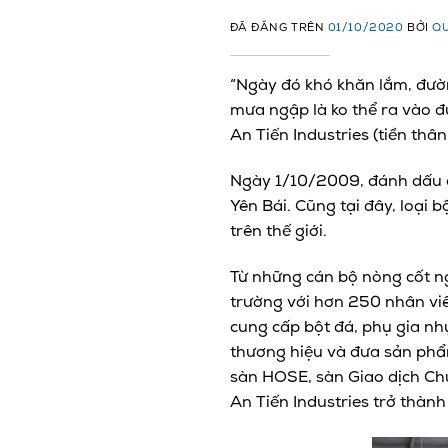
ĐÃ ĐĂNG TRÊN
01/10/2020
BỞI
QU
“Ngày đó khó khăn lắm, đườ
mưa ngập là ko thể ra vào đ
An Tiến Industries (tiền th
Ngày 1/10/2009, đánh dấu cộ
Yên Bái. Cũng tại đây, loại 
trên thế giới.
Từ những cán bộ nòng cốt ng
trường với hơn 250 nhân viê
cung cấp bột đá, phụ gia nh
thương hiệu và đưa sản phẩm
sàn HOSE, sàn Giao dịch Ch
An Tiến Industries trở thành