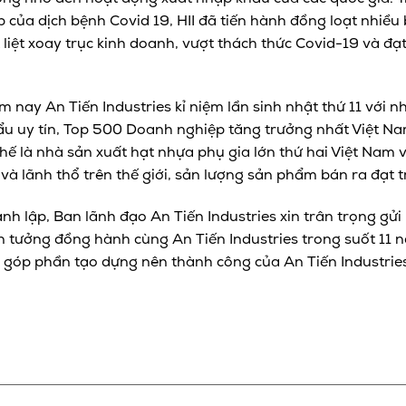
p của dịch bệnh Covid 19, HII đã tiến hành đồng loạt nhiề
 liệt xoay trục kinh doanh, vượt thách thức Covid-19 và đ
m nay An Tiến Industries kỉ niệm lần sinh nhật thứ 11 với nh
u uy tín, Top 500 Doanh nghiệp tăng trưởng nhất Việt Na
 thế là nhà sản xuất hạt nhựa phụ gia lớn thứ hai Việt Nam
và lãnh thổ trên thế giới, sản lượng sản phẩm bán ra đạt 
h lập, Ban lãnh đạo An Tiến Industries xin trân trọng gửi l
in tưởng đồng hành cùng An Tiến Industries trong suốt 11 
 góp phần tạo dựng nên thành công của An Tiến Industries