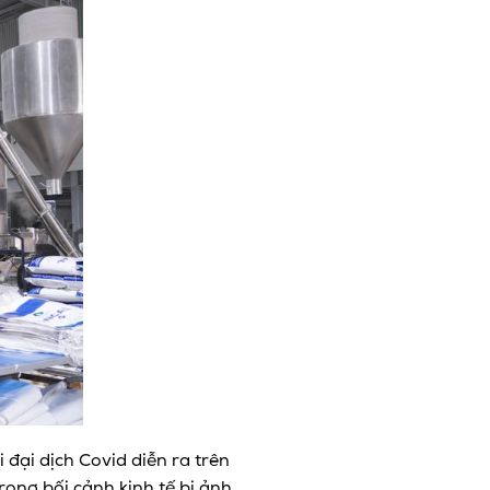
đại dịch Covid diễn ra trên
ong bối cảnh kinh tế bị ảnh