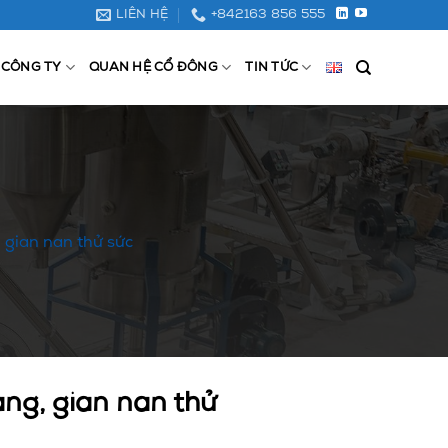
LIÊN HỆ
+842163 856 555
 CÔNG TY
QUAN HỆ CỔ ĐÔNG
TIN TỨC
 gian nan thử sức
àng, gian nan thử