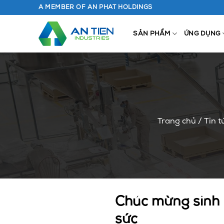
Chuyển
A MEMBER OF AN PHAT HOLDINGS
đến
nội
SẢN PHẨM
ỨNG DỤNG
dung
Trang chủ
/
Tin t
Chúc mừng sinh n
sức