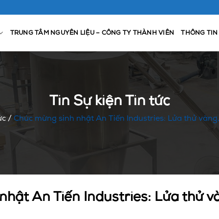
TRUNG TÂM NGUYÊN LIỆU – CÔNG TY THÀNH VIÊN
THÔNG TIN
Tin Sự kiện Tin tức
ức
/
Chúc mừng sinh nhật An Tiến Industries: Lửa thử vàng,
hật An Tiến Industries: Lửa thử v