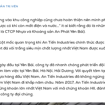
ẢN TRỊ VIÊN
ng vào khu công nghiệp cũng chưa hoàn thiện nên mình ph
ược có khi còn mất điện và nước…” ít ai biết rằng đó là nh
ân là CTCP Nhựa và Khoáng sản An Phát Yên Bái).
t mốc quan trọng khi An Tiến Industries chính thức được
bột đá vôi trắng siêu mịn chất lượng nhất Việt Nam được xu
ày đầu tại Yên Bái, công ty đã nhanh chóng phát triển đội
n làm việc tại Yên Bái, Hà Nội, Hải Dương. Với quyết tâm 
ựa hàng đầu Việt Nam, An Tiến Industries đã không ngừng 
 Việt Nam đi khắp năm châu. Năm 2017, An Tiến Industrie
ứng khoán lớn nhất Việt Nam với mã chứng khoán HII, đánh
 công ty đại chúng.