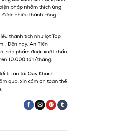
u biện pháp nhằm thích ứng
ạt được nhiều thành công
iều thành tích như lọt Top
m… Đến nay, An Tiến
 với sản phẩm được xuất khẩu
trên 10.000 tấn/tháng.
ời tri ân tới Quý Khách
năm qua, xin cảm ơn toàn thể
.