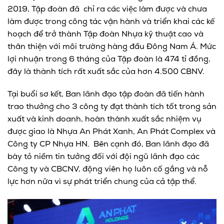
2019, Tập đoàn đã chỉ ra các việc làm được và chưa
làm được trong công tác vận hành và triển khai các kế
hoạch để trở thành Tập đoàn Nhựa kỹ thuật cao và
thân thiện với môi trường hàng đầu Đông Nam Á. Mức
lợi nhuận trong 6 tháng của Tập đoàn là 474 tỉ đồng,
đây là thành tích rất xuất sắc của hơn 4.500 CBNV.
Tại buổi sơ kết, Ban lãnh đạo tập đoàn đã tiến hành
trao thưởng cho 3 công ty đạt thành tích tốt trong sản
xuất và kinh doanh, hoàn thành xuất sắc nhiệm vụ
được giao là Nhựa An Phát Xanh, An Phát Complex và
Công ty CP Nhựa HN. Bên cạnh đó, Ban lãnh đạo đã
bày tỏ niềm tin tưởng đối với đội ngũ lãnh đạo các
Công ty và CBCNV, động viên họ luôn cố gắng và nỗ
lực hơn nữa vì sự phát triển chung của cả tập thể.