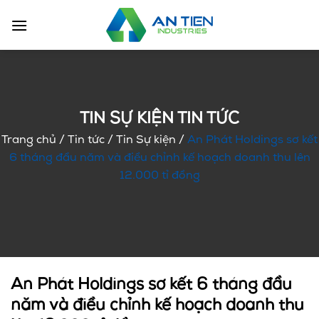
Chuyển
đến
nội
dung
TIN SỰ KIỆN TIN TỨC
Trang chủ
/
Tin tức
/
Tin Sự kiện
/
An Phát Holdings sơ kết
6 tháng đầu năm và điều chỉnh kế hoạch doanh thu lên
12.000 tỉ đồng
An Phát Holdings sơ kết 6 tháng đầu
năm và điều chỉnh kế hoạch doanh thu