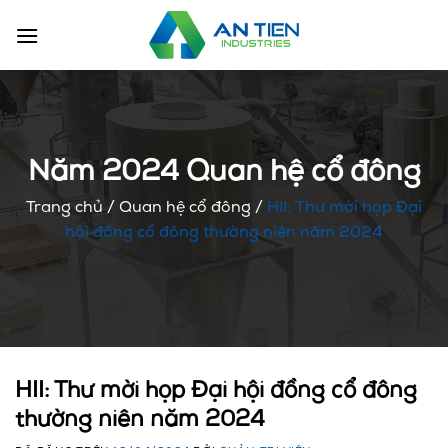
Chuyển
đến
nội
dung
Năm 2024 Quan hệ cổ đông
Trang chủ
/
Quan hệ cổ đông
/
HII: Thư mời họp Đại
hội đồng cổ đông thường niên năm 2024
HII: Thư mời họp Đại hội đồng cổ đông
thường niên năm 2024