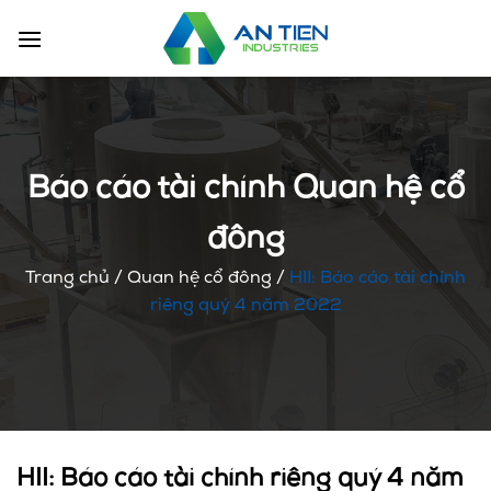
Chuyển
đến
nội
dung
Báo cáo tài chính Quan hệ cổ
đông
Trang chủ
/
Quan hệ cổ đông
/
HII: Báo cáo tài chính
riêng quý 4 năm 2022
HII: Báo cáo tài chính riêng quý 4 năm