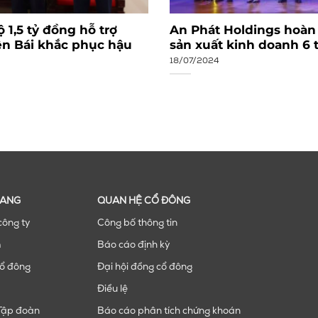
 1,5 tỷ đồng hỗ trợ
An Phát Holdings hoàn
ên Bái khắc phục hậu
sản xuất kinh doanh 6
18/07/2024
RANG
QUAN HỆ CỔ ĐÔNG
công ty
Công bố thông tin
m
Báo cáo định kỳ
ổ đông
Đại hội đồng cổ đông
Điều lệ
Tập đoàn
Báo cáo phân tích chứng khoán