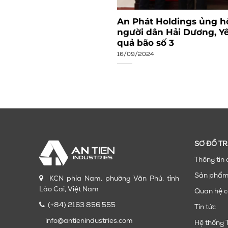
Tiến Industries: Vững
An Phát Holdings ủng hộ
o mới (1/10/2009 –
người dân Hải Dương, Y
quả bão số 3
16/09/2024
SƠ ĐỒ T
Thông tin 
Sản phẩ
KCN phía Nam, phường Văn Phú, tỉnh
Lào Cai, Việt Nam
Quan hệ c
(+84) 2163 856 555
Tin tức
info@antienindustries.com
Hệ thống 