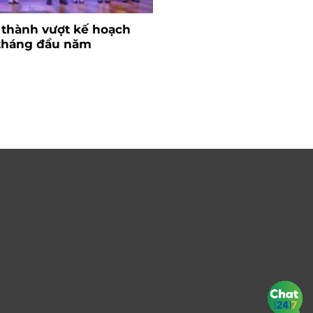
 thành vượt kế hoạch
Ngành nhựa và bài to
 tháng đầu năm
nguyên liệu
26/06/2024