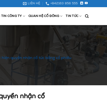
LIÊN HỆ
+842163 856 555
 TIN CÔNG TY
QUAN HỆ CỔ ĐÔNG
TIN TỨC
 hiện quyền nhận cổ tức bằng cổ phiếu
 quyền nhận cổ