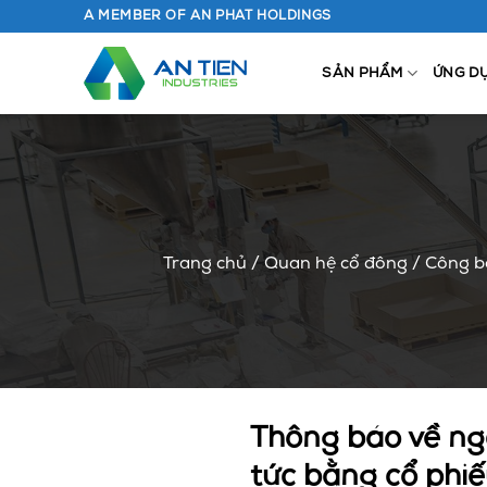
Chuyển
A MEMBER OF AN PHAT HOLDINGS
đến
nội
SẢN PHẨM
ỨNG D
dung
Trang chủ
/
Quan hệ cổ đông
/
Công bố
Thông báo về ng
tức bằng cổ phi