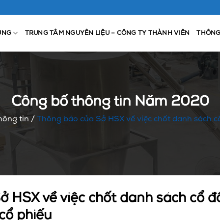
ỤNG
TRUNG TÂM NGUYÊN LIỆU – CÔNG TY THÀNH VIÊN
THÔNG
Công bố thông tin Năm 2020
hông tin
/
Thông báo của Sở HSX về việc chốt danh sách c
 HSX về việc chốt danh sách cổ đô
cổ phiếu