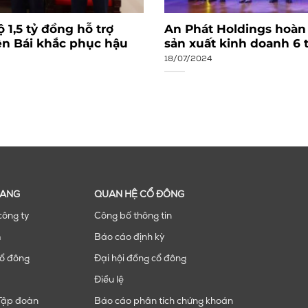
 1,5 tỷ đồng hỗ trợ
An Phát Holdings hoàn
ên Bái khắc phục hậu
sản xuất kinh doanh 6
18/07/2024
RANG
QUAN HỆ CỔ ĐÔNG
công ty
Công bố thông tin
m
Báo cáo định kỳ
ổ đông
Đại hội đồng cổ đông
Điều lệ
Tập đoàn
Báo cáo phân tích chứng khoán