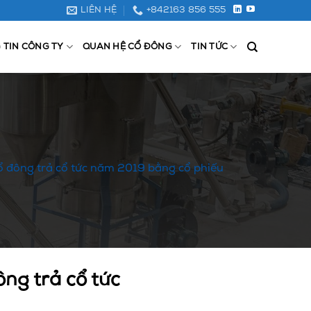
LIÊN HỆ
+842163 856 555
 TIN CÔNG TY
QUAN HỆ CỔ ĐÔNG
TIN TỨC
ổ đông trả cổ tức năm 2019 bằng cổ phiếu
ng trả cổ tức