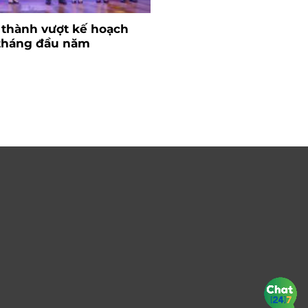
 thành vượt kế hoạch
Ngành nhựa và bài to
 tháng đầu năm
nguyên liệu
26/06/2024