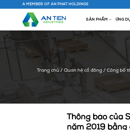
Chuyển
A MEMBER OF AN PHAT HOLDINGS
đến
nội
SẢN PHẨM
ỨNG D
dung
Trang chủ
/
Quan hệ cổ đông
/
Công bố t
Thông báo của Sở
năm 2019 bằng 