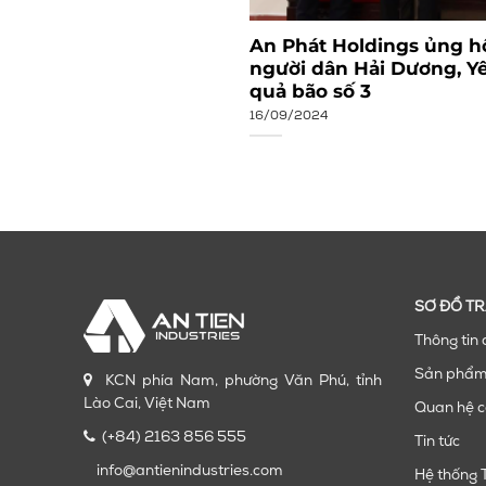
Tiến Industries: Vững
An Phát Holdings ủng hộ
o mới (1/10/2009 –
người dân Hải Dương, Y
quả bão số 3
16/09/2024
SƠ ĐỒ T
Thông tin 
Sản phẩ
KCN phía Nam, phường Văn Phú, tỉnh
Lào Cai, Việt Nam
Quan hệ c
(+84) 2163 856 555
Tin tức
info@antienindustries.com
Hệ thống 