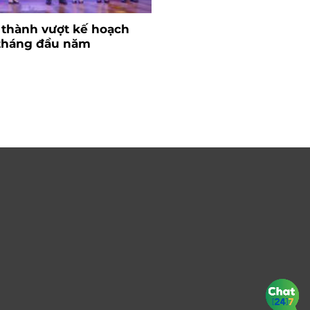
 thành vượt kế hoạch
Ngành nhựa và bài to
 tháng đầu năm
nguyên liệu
26/06/2024