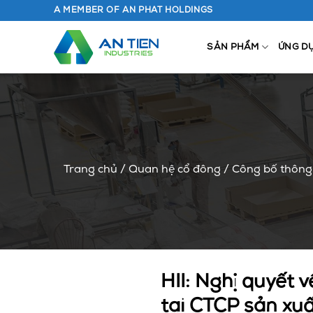
Chuyển
A MEMBER OF AN PHAT HOLDINGS
đến
nội
SẢN PHẨM
ỨNG D
dung
Trang chủ
/
Quan hệ cổ đông
/
Công bố thông 
HII: Nghị quyết 
tại CTCP sản xu