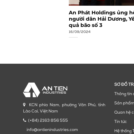
Tiến Industries: Vững
An Phát Holdings ủng hộ
o mới (1/10/2009 –
người dân Hải Dương, Y
quả bão số 3
16/09/2024
SƠ ĐỒ T
Thông tin 
Sản phẩ
KCN phía Nam, phường Văn Phú, tỉnh
Lào Cai, Việt Nam
Quan hệ c
(+84) 2163 856 555
Tin tức
info@antienindustries.com
Hệ thống 