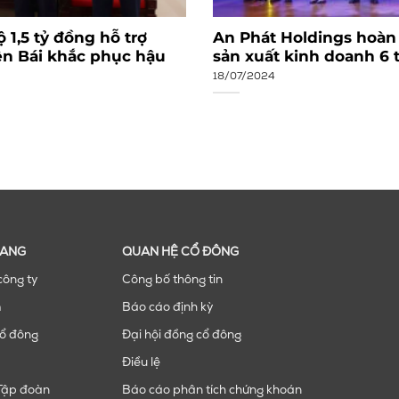
 1,5 tỷ đồng hỗ trợ
An Phát Holdings hoàn
ên Bái khắc phục hậu
sản xuất kinh doanh 6
18/07/2024
RANG
QUAN HỆ CỔ ĐÔNG
công ty
Công bố thông tin
m
Báo cáo định kỳ
ổ đông
Đại hội đồng cổ đông
Điều lệ
Tập đoàn
Báo cáo phân tích chứng khoán