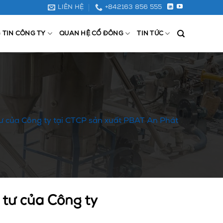
LIÊN HỆ
+842163 856 555
 TIN CÔNG TY
QUAN HỆ CỔ ĐÔNG
TIN TỨC
 tư của Công ty tại CTCP sản xuất PBAT An Phát
 tư của Công ty