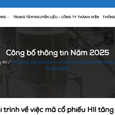
ỤNG
TRUNG TÂM NGUYÊN LIỆU – CÔNG TY THÀNH VIÊN
THÔNG
Công bố thông tin Năm 2025
 tin
/
HII: Công văn giải trình về việc mã cổ phiếu HII tăng
21/11/2025
i trình về việc mã cổ phiếu HII tăn