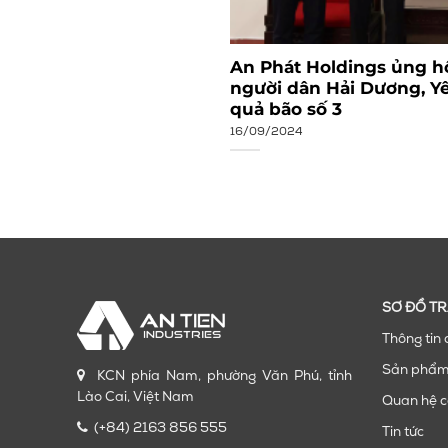
Tiến Industries: Vững
An Phát Holdings ủng hộ
o mới (1/10/2009 –
người dân Hải Dương, Y
quả bão số 3
16/09/2024
SƠ ĐỒ T
Thông tin 
Sản phẩ
KCN phía Nam, phường Văn Phú, tỉnh
Lào Cai, Việt Nam
Quan hệ c
(+84) 2163 856 555
Tin tức