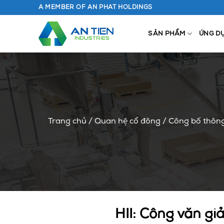
Chuyển
A MEMBER OF AN PHAT HOLDINGS
đến
nội
SẢN PHẨM
ỨNG D
dung
Trang chủ
/
Quan hệ cổ đông
/
Công bố thông
HII: Công văn giả