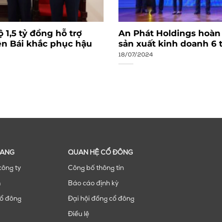
 1,5 tỷ đồng hỗ trợ
An Phát Holdings hoàn
ên Bái khắc phục hậu
sản xuất kinh doanh 6
18/07/2024
RANG
QUAN HỆ CỔ ĐÔNG
công ty
Công bố thông tin
m
Báo cáo định kỳ
ổ đông
Đại hội đồng cổ đông
Điều lệ