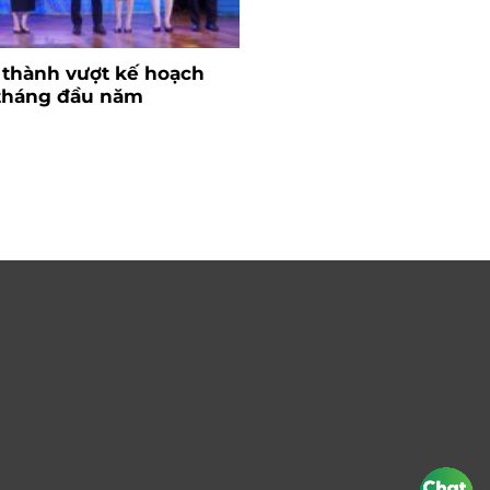
 thành vượt kế hoạch
Ngành nhựa và bài to
 tháng đầu năm
nguyên liệu
26/06/2024