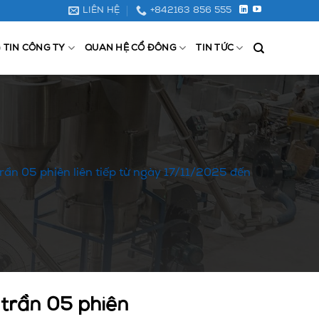
LIÊN HỆ
+842163 856 555
 TIN CÔNG TY
QUAN HỆ CỔ ĐÔNG
TIN TỨC
 trần 05 phiên liên tiếp từ ngày 17/11/2025 đến
g trần 05 phiên