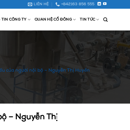
LIÊN HỆ
+842163 856 555
 TIN CÔNG TY
QUAN HỆ CỔ ĐÔNG
TIN TỨC
iếu của người nội bộ – Nguyễn Thị Huyền
bộ – Nguyễn Thị