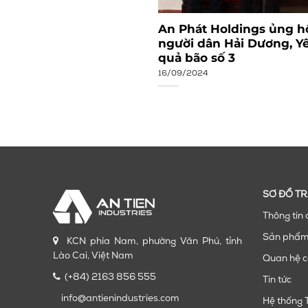
Tiến Industries: Vững
An Phát Holdings ủng hộ
o mới (1/10/2009 –
người dân Hải Dương, Y
quả bão số 3
16/09/2024
SƠ ĐỒ T
Thông tin 
Sản phẩ
KCN phía Nam, phường Văn Phú, tỉnh
Lào Cai, Việt Nam
Quan hệ c
(+84) 2163 856 555
Tin tức
info@antienindustries.com
Hệ thống 