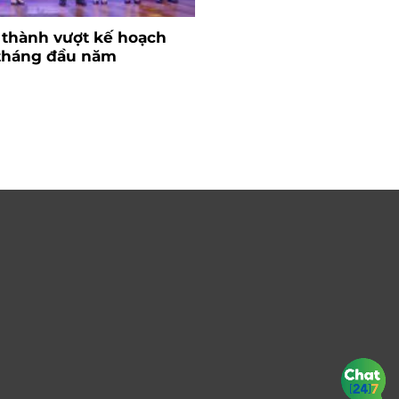
 thành vượt kế hoạch
Ngành nhựa và bài to
 tháng đầu năm
nguyên liệu
26/06/2024