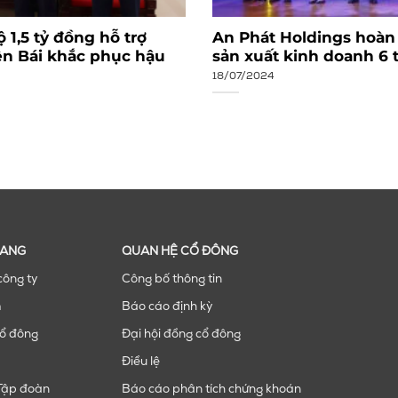
 1,5 tỷ đồng hỗ trợ
An Phát Holdings hoàn
ên Bái khắc phục hậu
sản xuất kinh doanh 6
18/07/2024
RANG
QUAN HỆ CỔ ĐÔNG
công ty
Công bố thông tin
m
Báo cáo định kỳ
ổ đông
Đại hội đồng cổ đông
Điều lệ
Tập đoàn
Báo cáo phân tích chứng khoán