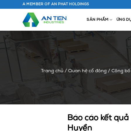
Chuyển
A MEMBER OF AN PHAT HOLDINGS
đến
nội
SẢN PHẨM
ỨNG D
dung
Trang chủ
/
Quan hệ cổ đông
/
Công bố 
Báo cáo kết quả 
Huyền