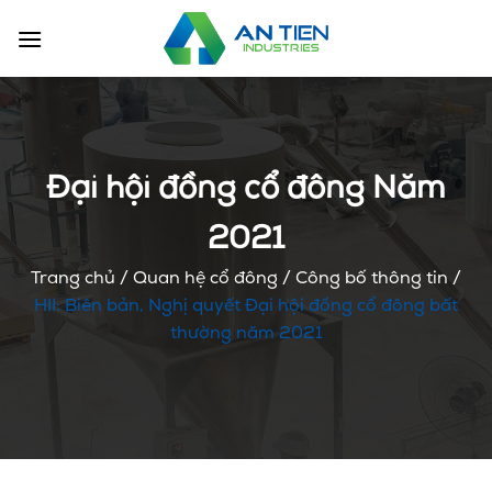
Chuyển
đến
nội
dung
Đại hội đồng cổ đông Năm
2021
Trang chủ
/
Quan hệ cổ đông
/
Công bố thông tin
/
HII: Biên bản, Nghị quyết Đại hội đồng cổ đông bất
thường năm 2021