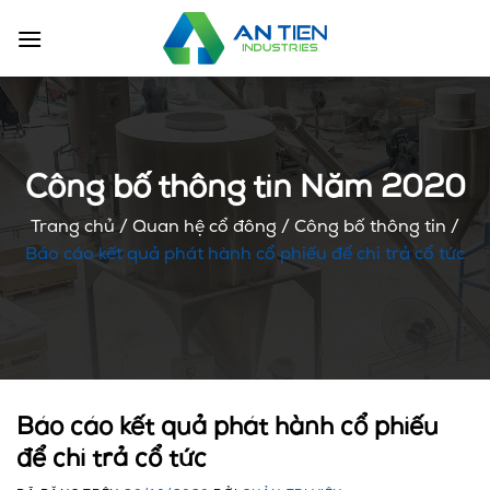
Chuyển
đến
nội
dung
Công bố thông tin Năm 2020
Trang chủ
/
Quan hệ cổ đông
/
Công bố thông tin
/
Báo cáo kết quả phát hành cổ phiếu để chi trả cổ tức
Báo cáo kết quả phát hành cổ phiếu
để chi trả cổ tức