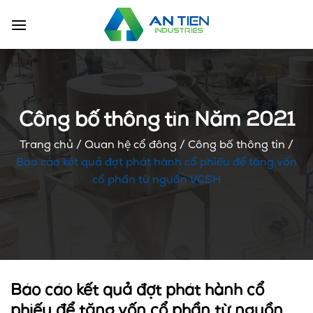
Chuyển
đến
nội
dung
Công bố thông tin Năm 2021
Trang chủ
/
Quan hệ cổ đông
/
Công bố thông tin
/
Báo cáo kết quả đợt phát hành cổ phiếu để tăng vốn
cổ phần từ nguồn VCSH
Báo cáo kết quả đợt phát hành cổ
phiếu để tăng vốn cổ phần từ nguồn