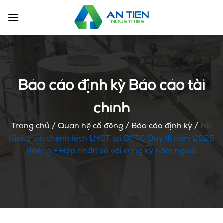
Skip
to
content
Báo cáo định kỳ Báo cáo tài
chính
Trang chủ
/
Quan hệ cổ đông
/
Báo cáo định kỳ
/
HII:
Giải trình chênh lệch LNST tại BCTC Quý III năm 2025
(Riêng + Hợp nhất) so với cùng kỳ năm ngoái