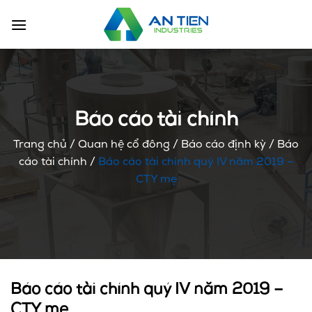
Chuyển
đến
nội
dung
Báo cáo tài chính
Trang chủ
/
Quan hệ cổ đông
/
Báo cáo định kỳ
/
Báo
cáo tài chính
/
Báo cáo tài chính quý IV năm 2019 –
CTY mẹ
Báo cáo tài chính quý IV năm 2019 –
CTY mẹ