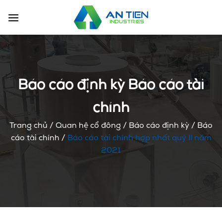
Chuyển
đến
nội
dung
Báo cáo định kỳ Báo cáo tài
chính
Trang chủ
/
Quan hệ cổ đông
/
Báo cáo định kỳ
/
Báo
cáo tài chính
/
Báo cáo tài chính hợp nhất quý II năm
2021