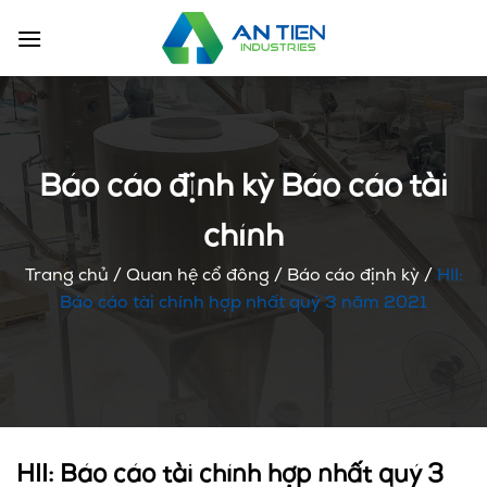
Chuyển
đến
nội
dung
Báo cáo định kỳ Báo cáo tài
chính
Trang chủ
/
Quan hệ cổ đông
/
Báo cáo định kỳ
/
HII:
Báo cáo tài chính hợp nhất quý 3 năm 2021
HII: Báo cáo tài chính hợp nhất quý 3