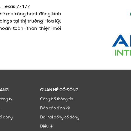
d, Texas 77477
. sẽ mở rộng hoạt động kinh
ngs tại thị trường Hoa Kỳ,
hoàn toàn, thân thiện môi
RANG
QUAN HỆ CỔ ĐÔNG
công ty
Công bố thông tin
m
Báo cáo định kỳ
ổ đông
Đại hội đồng cổ đông
Điều lệ