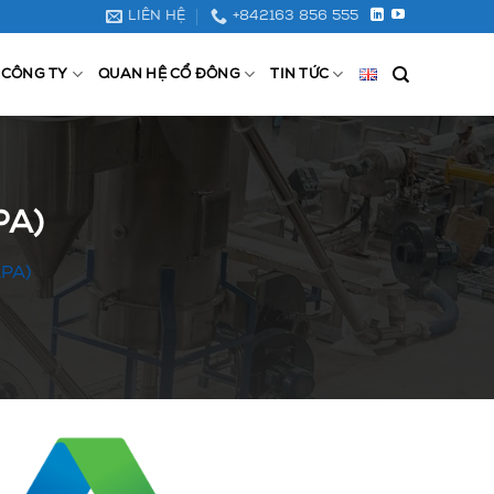
LIÊN HỆ
+842163 856 555
 CÔNG TY
QUAN HỆ CỔ ĐÔNG
TIN TỨC
PA)
APA)