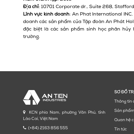
Địa chỉ
: 10701 Corporate dr., Suite 268, Staffor
Lĩnh vực kinh doanh
: An Phat International INC
doanh các sản phẩm của Tập đoàn An Phát Holdi
đặc biệt là các sản phẩm sinh học phân hủy 
trường.
SƠ ĐỒ T
Thông tin 
Sản phẩ
KCN phía Nam, phường Văn Phú, tỉnh
Lào Cai, Việt Nam
Quan hệ c
(+84) 2163 856 555
Tin tức