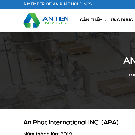
Chuyển
A MEMBER OF AN PHAT HOLDINGS
đến
nội
SẢN PHẨM
ỨNG DỤNG
dung
AN
Tra
An Phat International INC. (APA)
Năm thành lập
: 2019