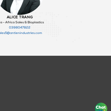
ALICE TRANG
a - Africa Sales & Bioplastics
0398047822
ales5@antienindustries.com