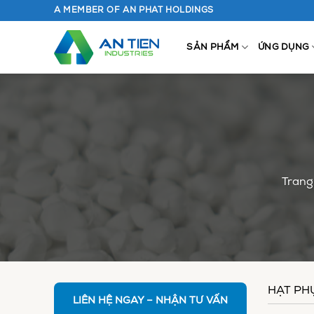
Chuyển
A MEMBER OF AN PHAT HOLDINGS
đến
nội
SẢN PHẨM
ỨNG DỤNG
dung
Trang
HẠT PH
LIÊN HỆ NGAY – NHẬN TƯ VẤN