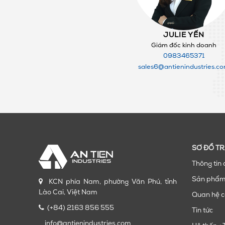
JULIE YẾN
Giám đốc kinh doanh
0983465371
sales6@antienindustries.c
SƠ ĐỒ T
Thông tin 
Sản phẩ
KCN phía Nam, phường Văn Phú, tỉnh
Lào Cai, Việt Nam
Quan hệ c
(+84) 2163 856 555
Tin tức
info@antienindustries.com