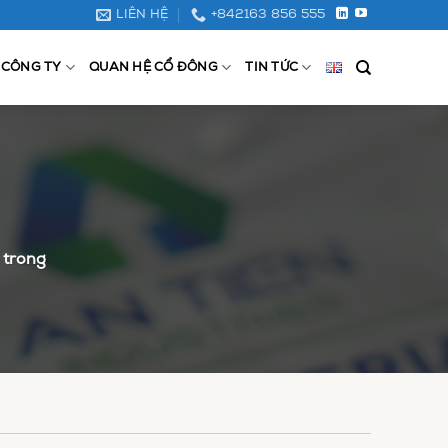
LIÊN HỆ
+842163 856 555
 CÔNG TY
QUAN HỆ CỔ ĐÔNG
TIN TỨC
 trong