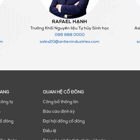
RAFAEL HẠNH
Trưởng Khối Nguyên liệu Tự hủy Sinh học
Asi
096 988 0000
om
sales20@antienindustries.com
s
RANG
QUAN HỆ CỔ ĐÔNG
công ty
Công bố thông tin
m
Báo cáo định kỳ
ổ đông
Đại hội đồng cổ đông
Điều lệ