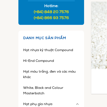
Hotline:
(+84) 848 20 7576
(+84) 866 93 7576
DANH MỤC SẢN PHẨM
Hạt nhựa kỹ thuật Compound
Hi-End Compound
Hạt màu trắng, đen và các màu
khác
White, Black and Colour
Masterbatch
Hạt phụ gia nhựa