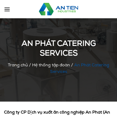
Chuyển
đến
nội
dung
AN PHÁT CATERING
SERVICES
Trang chủ
/
Hệ thống tập đoàn
/
An Phát Catering
Services
Công ty CP Dịch vụ xuất ăn công nghiệp An Phát (An