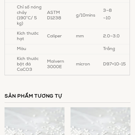
Chỉ số nóng
3~8
chảy
ASTM
g/10mins
(190°C/ 5
D1238
~10
kg)
Kích thước
Caliper
mm
2.0~3.0
hạt
Màu
Trắng
Kích thước
Malvern
bột đá
micron
D97=10-15
3000E
CaCO3
SẢN PHẨM TƯƠNG TỰ