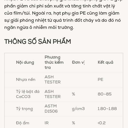
phần giảm chi phí sản xuất và tăng tính chất vật lý
của film/túi. Ngoài ra, hạt phụ gia PE cũng làm giảm
sự giải phóng nhiệt từ quá trình đốt cháy và do đó nó
ngăn ngừa ô nhiễm môi trường.
THÔNG SỐ SẢN PHẨM
Phương
Nội dung
thức kiểm
Đơn vị
Kết quả
tra
ASH
Nhựa nền
PE
TESTER
Tỷ lệ bột đá
ASH
%
80~85
CaCO3
TESTER
ASTM
Tỷ trọng
g/cm3
1.80~1.88
D1506
IR
%
<0.2
Độ ẩm