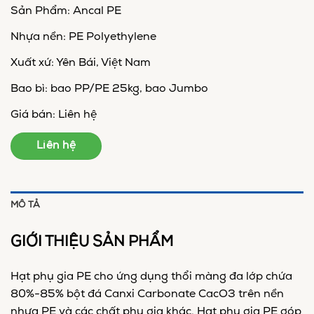
Sản Phẩm: Ancal PE
Nhựa nền: PE Polyethylene
Xuất xứ: Yên Bái, Việt Nam
Bao bì: bao PP/PE 25kg, bao Jumbo
Giá bán: Liên hệ
Liên hệ
MÔ TẢ
GIỚI THIỆU SẢN PHẨM
Hạt phụ gia PE cho ứng dụng thổi màng đa lớp chứa
80%-85% bột đá Canxi Carbonate CacO3 trên nền
nhựa PE và các chất phụ gia khác. Hạt phụ gia PE góp