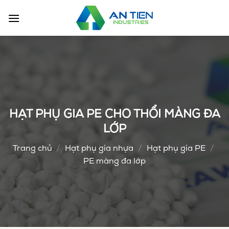
Chuyển
đến
nội
dung
HẠT PHỤ GIA PE CHO THỔI MÀNG ĐA
LỚP
Trang chủ
/
Hạt phụ gia nhựa
/
Hạt phụ gia PE
/
PE màng đa lớp