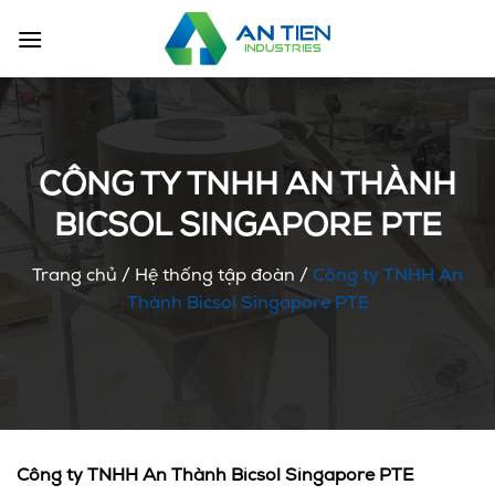
Chuyển
đến
nội
dung
CÔNG TY TNHH AN THÀNH
BICSOL SINGAPORE PTE
Trang chủ
/
Hệ thống tập đoàn
/
Công ty TNHH An
Thành Bicsol Singapore PTE
Công ty TNHH An Thành Bicsol Singapore PTE