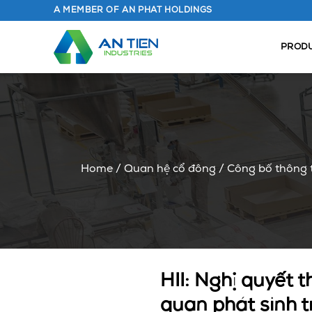
Skip
A MEMBER OF AN PHAT HOLDINGS
to
content
PROD
Home
/
Quan hệ cổ đông
/
Công bố thông 
HII: Nghị quyết t
quan phát sinh 