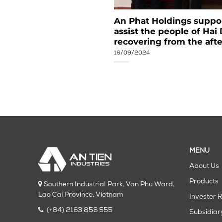
 Industries: Strong
An Phat Holdings support
w Heights (1/10/2009
assist the people of Hai
recovering from the aft
16/09/2024
MENU
About Us
Products
Southern Industrial Park, Van Phu Ward,
Lao Cai Province, Vietnam
Invester R
(+84) 2163 856 555
Subsidiar