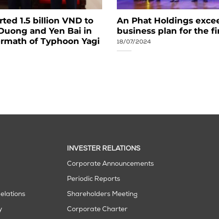
ed 1.5 billion VND to
An Phat Holdings exce
 Duong and Yen Bai in
business plan for the f
ermath of Typhoon Yagi
18/07/2024
INVESTER RELATIONS
Corporate Announcements
Periodic Reports
elations
Shareholders Meeting
y
Corporate Charter